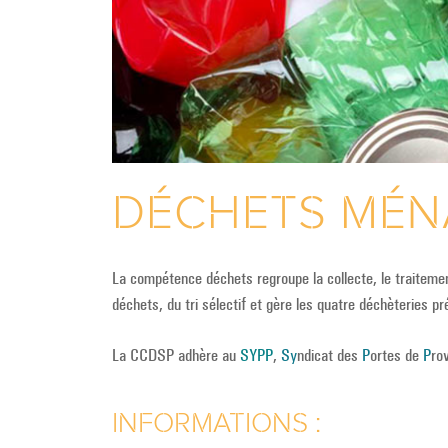
DÉCHETS MÉN
La compétence déchets regroupe la collecte, le traitemen
déchets, du tri sélectif et gère les quatre déchèteries p
La CCDSP adhère au
SYPP
,
Sy
ndicat des
P
ortes de
P
ro
INFORMATIONS :