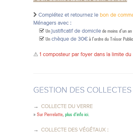
Complétez et retournez le
bon de comm
Ménagers avec :
Un
de moins d'un an
justificatif de domicile
Un
à l'ordre du Trésor Publi
chèque de 30€
⚠️
1 composteur par foyer dans la limite du 
GESTION DES COLLECTES
→
COLLECTE DU VERRE
»
S
ur Pierrelatte
,
plus d’info ici.
→
COLLECTE DES VÉGÉTAUX :